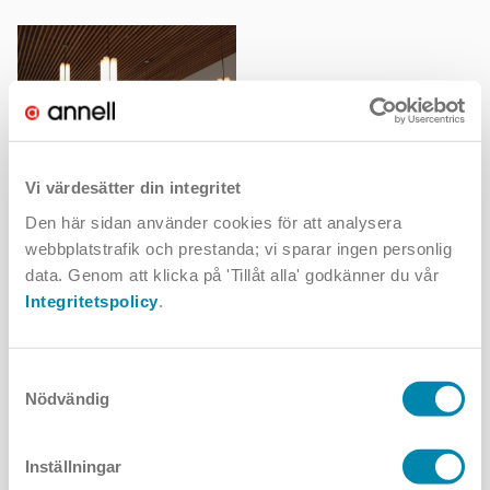
Äldreboende, Barkaby, Stockholm
Vi värdesätter din integritet
Den här sidan använder cookies för att analysera
Samarbetspartners och fakta i korthet
webbplatstrafik och prestanda; vi sparar ingen personlig
data. Genom att klicka på 'Tillåt alla' godkänner du vår
ARMATURER
Integritetspolicy
.
Bega
PROJEKTÅR
2014
Samtyckesval
ELKONSULT
Nödvändig
Electro-Engineering
Inställningar