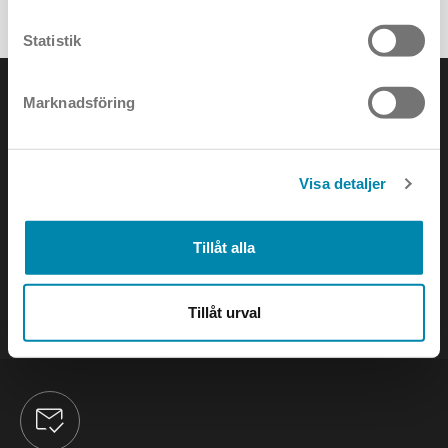
ALLA PROJEKT
Statistik
Marknadsföring
KONTAKTA OSS
Visa detaljer
e-mail:
info@annell.se
Tillåt alla
tel:
08-442 90 00
Tillåt urval