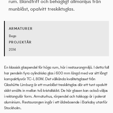
rum. Bländfritt och behagligt allmänljus från
munblåst, opalvitt treskiktsglas.
ARMATURER
Bega
PROJEKTÅR
2014
En klassisk glaspendel för höga rum, här i restaurangmiljö. I detta fall
har pendeln fyra cylindriska glas i 600 mm längd med var sitt långt
kompaktlysrör TC-L 80W. Det välkända kvalitetsglaset från
Glashütte Limburg är ett munblåst treskiktsglas där ett tunt opalvitt
skikt smälts in mellan två kristallskikt. De här glasen kan också väljas
i rektangulär form. Armaturhus, rörpendel och takkopp är i polerat
aluminium. Restaurangen ingår i ett äldreboende i Barkaby utanför
Stockholm.