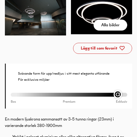
Alla bilder
Lägg till som favorit
Svävande form för upp/nedljus i sitt mest eleganta utförande
För exklusiva miljöer
En modern ljuskrona sammansatt av 3-5 tunna ringar (23mm) i
varierande storlek 380-1900mm
Ytskikt i polerat aluminium eller olika alternativa färger, även t.ex.