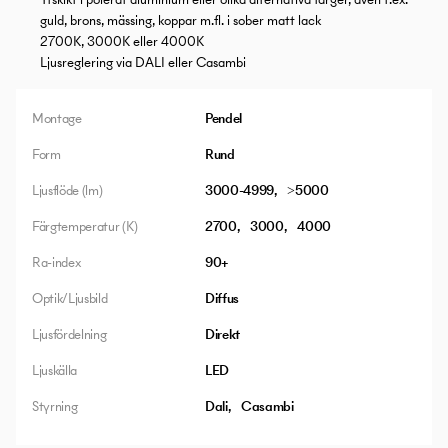
guld, brons, mässing, koppar m.fl. i sober matt lack
2700K, 3000K eller 4000K
Ljusreglering via DALI eller Casambi
Montage
Pendel
Form
Rund
Ljusflöde (lm)
3000-4999
>5000
Färgtemperatur (K)
2700
3000
4000
Ra-index
90+
Optik/Ljusbild
Diffus
Ljusfördelning
Direkt
Ljuskälla
LED
Styrning
Dali
Casambi