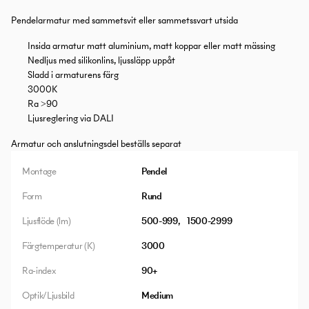
Pendelarmatur med sammetsvit eller sammetssvart utsida
Insida armatur matt aluminium, matt koppar eller matt mässing
Nedljus med silikonlins, ljussläpp uppåt
Sladd i armaturens färg
3000K
Ra >90
Ljusreglering via DALI
Armatur och anslutningsdel beställs separat
Montage
Pendel
Form
Rund
Ljusflöde (lm)
500-999
1500-2999
Färgtemperatur (K)
3000
Ra-index
90+
Optik/Ljusbild
Medium