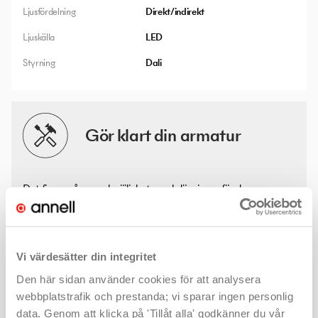
Ljusfördelning
Direkt/indirekt
Ljuskälla
LED
Styrning
Dali
Gör klart din armatur
Det finns många valmöjligheter och lösningar för denna
produkt. Med några enkla klick hittar du mer information - som
kanske ljusfiler eller montageanvisningar - och väljer rätt
produkt för ditt projekt.
Vi värdesätter din integritet
Svart
Vit
Den här sidan använder cookies för att analysera
webbplatstrafik och prestanda; vi sparar ingen personlig
data. Genom att klicka på 'Tillåt alla' godkänner du vår