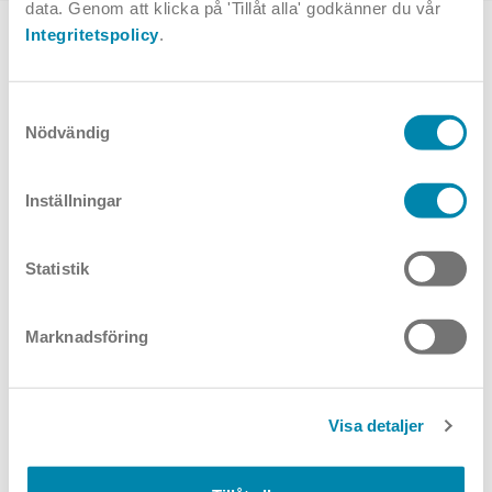
data. Genom att klicka på 'Tillåt alla' godkänner du vår
Integritetspolicy
.
TOPPVAL
Samtyckesval
Nödvändig
Inställningar
Statistik
Studio Line I5
Studio Line
utanpåliggande
downlight
Marknadsföring
Visa detaljer