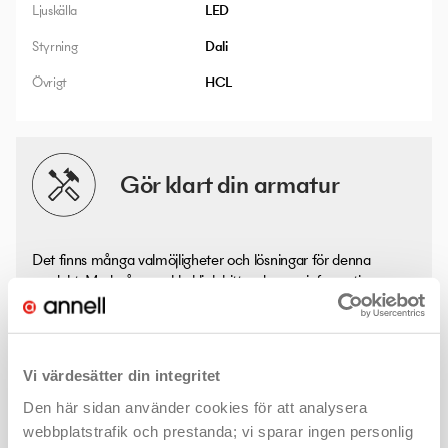
Ljuskälla
LED
Styrning
Dali
Övrigt
HCL
Gör klart din armatur
Det finns många valmöjligheter och lösningar för denna
produkt. Med några enkla klick hittar du mer information - som
kanske ljusfiler eller montageanvisningar - och väljer rätt
produkt för ditt projekt.
Svart
Vit
Vi värdesätter din integritet
Den här sidan använder cookies för att analysera
webbplatstrafik och prestanda; vi sparar ingen personlig