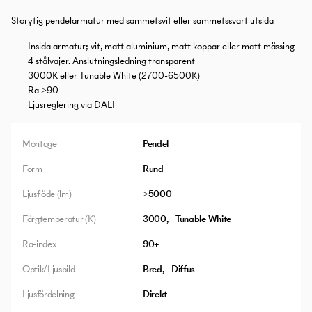
Storytig pendelarmatur med sammetsvit eller sammetssvart utsida
Insida armatur; vit, matt aluminium, matt koppar eller matt mässing
4 stålvajer. Anslutningsledning transparent
3000K eller Tunable White (2700-6500K)
Ra >90
Ljusreglering via DALI
Montage
Pendel
Form
Rund
Ljusflöde (lm)
>5000
Färgtemperatur (K)
3000
Tunable White
Ra-index
90+
Optik/Ljusbild
Bred
Diffus
Ljusfördelning
Direkt