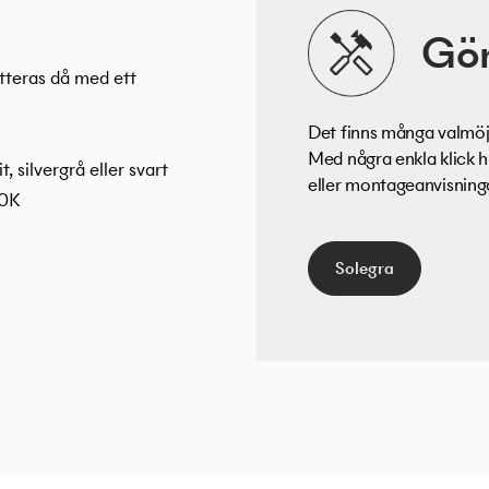
Gör
tteras då med ett
Det finns många valmöjl
Med några enkla klick h
 silvergrå eller svart
eller montageanvisningar
00K
Solegra