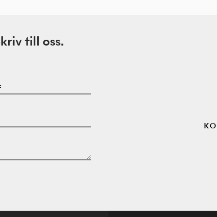
iv till oss.
:
KO