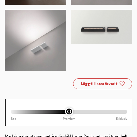
Lägg till som favorit
Med sin extremt asymmetriska ljusbild kastar Rec ljuset upp i taket helt