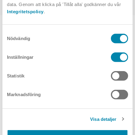
data. Genom att klicka på 'Tillåt alla' godkänner du vår
Integritetspolicy
.
TOPPVAL
Samtyckesval
Nödvändig
Inställningar
Statistik
Marknadsföring
ILO Vägg
Leon
Visa detaljer