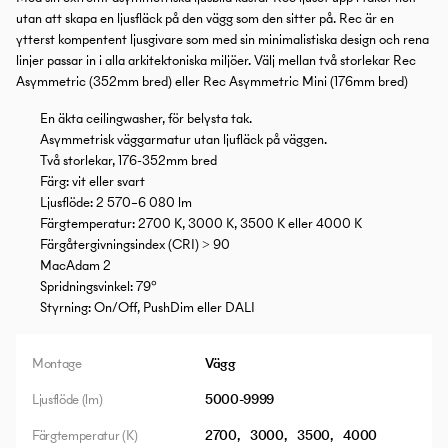
utan att skapa en ljusfläck på den vägg som den sitter på. Rec är en
ytterst kompentent ljusgivare som med sin minimalistiska design och rena
linjer passar in i alla arkitektoniska miljöer. Välj mellan två storlekar Rec
Asymmetric (352mm bred) eller Rec Asymmetric Mini (176mm bred)
En äkta ceilingwasher, för belysta tak.
Asymmetrisk väggarmatur utan ljufläck på väggen.
Två storlekar, 176-352mm bred
Färg: vit eller svart
Ljusflöde: 2 570–6 080 lm
Färgtemperatur: 2700 K, 3000 K, 3500 K eller 4000 K
Färgåtergivningsindex (CRI) > 90
MacAdam 2
Spridningsvinkel: 79°
Styrning: On/Off, PushDim eller DALI
Montage
Vägg
Ljusflöde (lm)
5000-9999
Färgtemperatur (K)
2700
3000
3500
4000