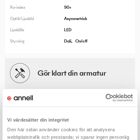
Ra-index
90+
Optik/Ljusbild
Asymmetrisk
Ljuskälla
LED
Styrning
Dali
On/off
Gör klart din armatur
Det finns många valmöjligheter och lösningar för denna
produkt. Med några enkla klick hittar du mer information - som
kanske ljusfiler eller montageanvisningar - och väljer rätt
produkt för ditt projekt.
Vi värdesätter din integritet
Den här sidan använder cookies för att analysera
Rec Asymmetric
webbplatstrafik och prestanda; vi sparar ingen personlig