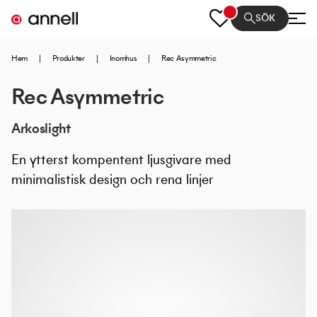
SÖK
Hem
|
Produkter
|
Inomhus
|
Rec Asymmetric
Rec Asymmetric
Arkoslight
En ytterst kompentent ljusgivare med
minimalistisk design och rena linjer