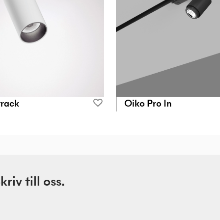
track
Oiko Pro In
iv till oss.