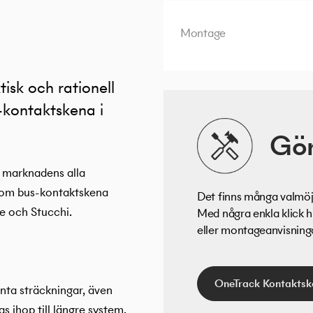
Montage
isk och rationell
-kontaktskena i
Gör
 marknadens alla
som bus-kontaktskena
Det finns många valmöjl
e och Stucchi.
Med några enkla klick h
eller montageanvisningar
OneTrack Kontaktsk
nta sträckningar, även
s ihop till längre system.