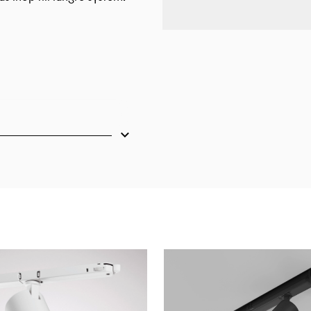
handa bygg- och
inns att tillgå.
stallation av enskilda