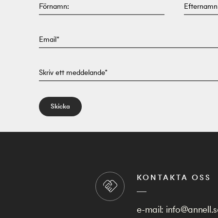
Förnamn:
Efternamn
Email*
Skriv ett meddelande*
Skicka
KONTAKTA OSS
e-mail:
info@annell.s