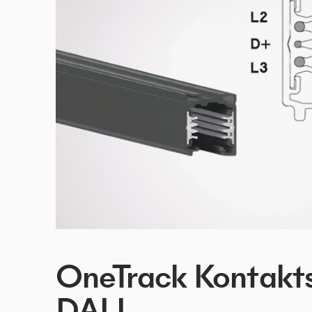
OneTrack Kontakt
DALI