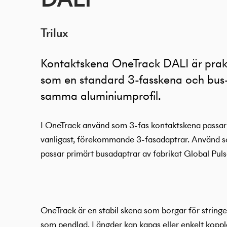
Trilux
Kontaktskena OneTrack DALI är prakt
som en standard 3-fasskena och bus
samma aluminiumprofil.
I OneTrack använd som 3-fas kontaktskena passar
vanligast, förekommande 3-fasadaptrar. Använd 
passar primärt busadaptrar av fabrikat Global Puls
OneTrack är en stabil skena som borgar för stringe
som pendlad. Längder kan kapas eller enkelt koppla