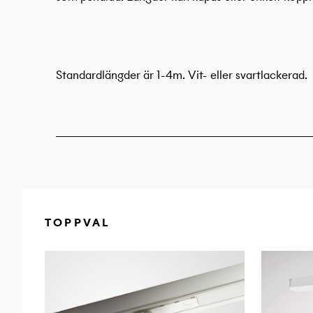
Standardlängder är 1-4m. Vit- eller svartlackerad.
Mängder med komponenter och tillbehör för alle
installationstekniska förutsättningar och önskemål f
Även infällda och utanpåliggande punktuttag för in
TOPPVAL
armaturer med adaptor.