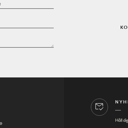
:
KO
NYH
Håll di
e