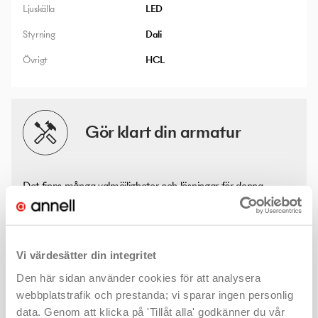
Ljuskälla
LED
Styrning
Dali
Övrigt
HCL
Gör klart din armatur
Det finns många valmöjligheter och lösningar för denna
produkt. Med några enkla klick hittar du mer information - som
kanske ljusfiler eller montageanvisningar - och väljer rätt
produkt för ditt projekt.
Vi värdesätter din integritet
Maxima
Den här sidan använder cookies för att analysera
webbplatstrafik och prestanda; vi sparar ingen personlig
data. Genom att klicka på 'Tillåt alla' godkänner du vår