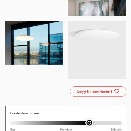
Lägg till som favorit
För de stora rummen