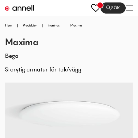
SÖK
Hem
|
Produkter
|
Inomhus
|
Maxima
Maxima
Bega
Storytig armatur för tak/vägg