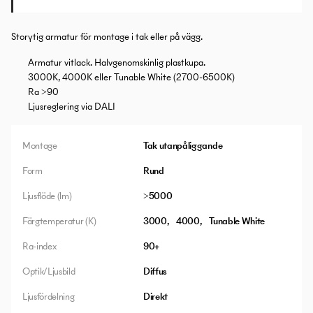
Storytig armatur för montage i tak eller på vägg.
Armatur vitlack. Halvgenomskinlig plastkupa.
3000K, 4000K eller Tunable White (2700-6500K)
Ra >90
Ljusreglering via DALI
Montage
Tak utanpåliggande
Form
Rund
Ljusflöde (lm)
>5000
Färgtemperatur (K)
3000
4000
Tunable White
Ra-index
90+
Optik/Ljusbild
Diffus
Ljusfördelning
Direkt