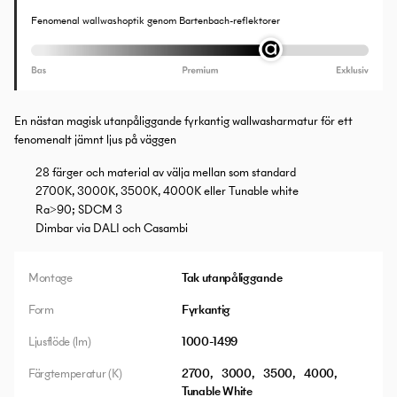
Fenomenal wallwashoptik genom Bartenbach-reflektorer
En nästan magisk utanpåliggande fyrkantig wallwasharmatur för ett
fenomenalt jämnt ljus på väggen
28 färger och material av välja mellan som standard
2700K, 3000K, 3500K, 4000K eller Tunable white
Ra>90; SDCM 3
Dimbar via DALI och Casambi
Montage
Tak utanpåliggande
Form
Fyrkantig
Ljusflöde (lm)
1000-1499
Färgtemperatur (K)
2700
3000
3500
4000
Tunable White