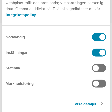
webbplatstrafik och prestanda; vi sparar ingen personlig
Utanpåliggande
data. Genom att klicka på 'Tillåt alla' godkänner du vår
Integritetspolicy
.
TOPPVAL
Samtyckesval
Nödvändig
Inställningar
Statistik
Magiq Hollow
Wallwash Infälld
Marknadsföring
Magiq Wallwash
Visa detaljer