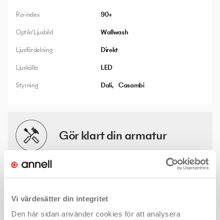
Ra-index
90+
Optik/Ljusbild
Wallwash
Ljusfördelning
Direkt
Ljuskälla
LED
Styrning
Dali
Casambi
Gör klart din armatur
Det finns många valmöjligheter och lösningar för denna
produkt. Med några enkla klick hittar du mer information - som
kanske ljusfiler eller montageanvisningar - och väljer rätt
Vi värdesätter din integritet
produkt för ditt projekt.
Den här sidan använder cookies för att analysera