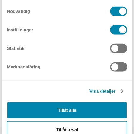
Samtyckesval
Nödvändig
Inställningar
Magiq Hollow
Magiq Wallwash
Wallwash
Utanpåliggande
Statistik
Marknadsföring
Visa detaljer
Tillåt alla
Magiq Plus Wallwash
Black Foster
Tillåt urval