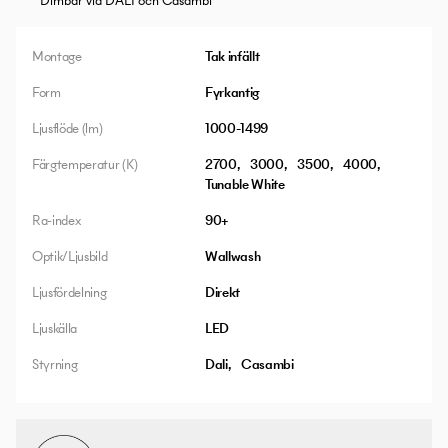
Dimbar via DALI och Casambi
Montage
Tak infällt
Form
Fyrkantig
Ljusflöde (lm)
1000-1499
Färgtemperatur (K)
2700
3000
3500
4000
Tunable White
Ra-index
90+
Optik/Ljusbild
Wallwash
Ljusfördelning
Direkt
Ljuskälla
LED
Styrning
Dali
Casambi