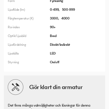
Form
Fyrkantig
Ljusflöde (lm)
0-499
500-999
Färgtemperatur (K)
3000
4000
Ra-index
90+
Optik/Ljusbild
Bred
Ljusfördelning
Direkt/indirekt
Ljuskälla
LED
Styrning
On/off
Gör klart din armatur
Det finns många valmöjligheter och lösningar för denna