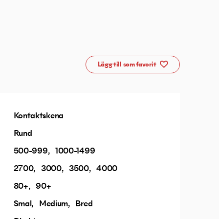
Lägg till som favorit
Kontaktskena
Rund
500-999
1000-1499
2700
3000
3500
4000
80+
90+
Smal
Medium
Bred