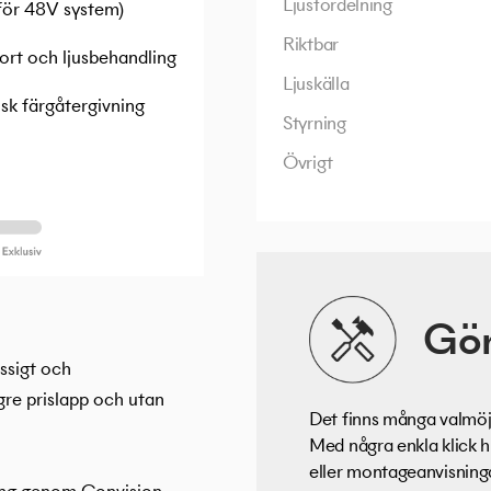
Ljusfördelning
 för 48V system)
Riktbar
ort och ljusbehandling
Ljuskälla
sk färgåtergivning
Styrning
Övrigt
Gör
ssigt och
gre prislapp och utan
Det finns många valmöjl
Med några enkla klick h
eller montageanvisningar