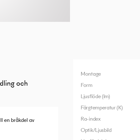
Montage
ndling och
Form
Ljusflöde (lm)
Färgtemperatur (K)
Ra-index
ll en bråkdel av
Optik/Ljusbild