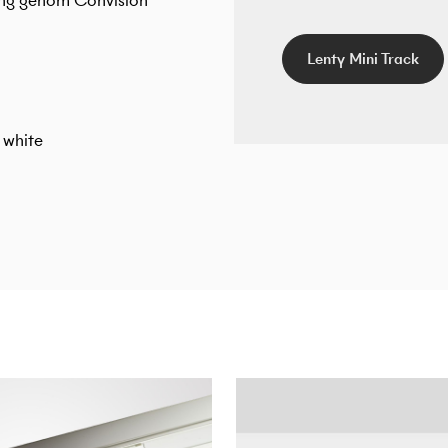
ing genom Convision
Lenty Mini Track
 white