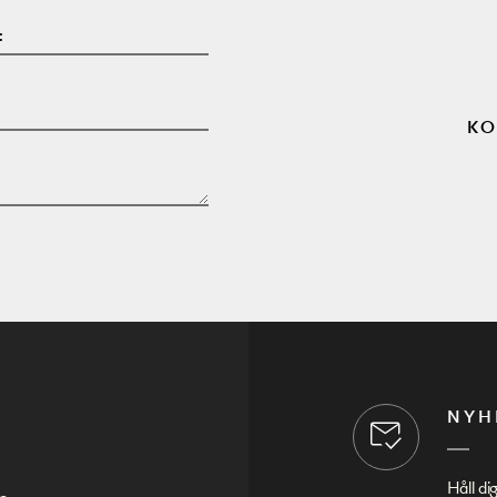
:
KO
NYH
Håll di