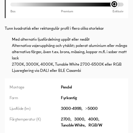
Tunn kvadratisk eller rektangulär profil i flera olika storlekar
Med alternativ ljusfördelning uppåt eller nedåt
Alternativa vajerupphäng och ytskikt; polerat aluminium eller många
alternativa färger, även t.ex. brons, mässing, koppar m.fl. i sober matt
lack
2700K, 3000K, 4000K, Tunable White 2700-6500K eller RGB
Ljusreglering via DALI eller BLE Casambi
Montage
Pendel
Form
Fyrkantig
Ljusflöde (lm)
3000-4999
>5000
Färgtemperatur (K)
2700
3000
4000
Tunable White
RGB/W