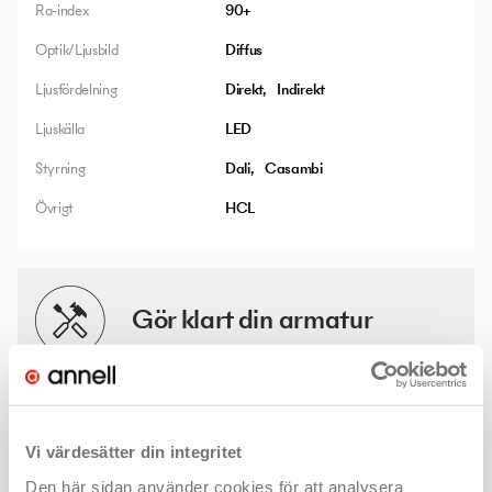
Ra-index
90+
Optik/Ljusbild
Diffus
Ljusfördelning
Direkt
Indirekt
Ljuskälla
LED
Styrning
Dali
Casambi
Övrigt
HCL
Gör klart din armatur
Det finns många valmöjligheter och lösningar för denna
produkt. Med några enkla klick hittar du mer information - som
kanske ljusfiler eller montageanvisningar - och väljer rätt
Vi värdesätter din integritet
produkt för ditt projekt.
Den här sidan använder cookies för att analysera