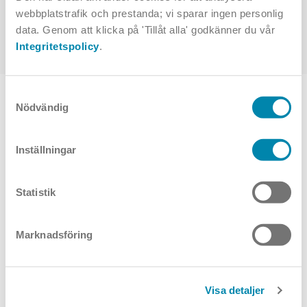
webbplatstrafik och prestanda; vi sparar ingen personlig
Gioco
data. Genom att klicka på 'Tillåt alla' godkänner du vår
Integritetspolicy
.
Samtyckesval
TOPPVAL
Nödvändig
Inställningar
Statistik
Marknadsföring
Slim
Circolo
Visa detaljer