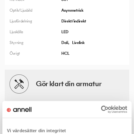
Optik/Ljusbild
Asymmetrisk
Ljusfördelning
Direkt/indirekt
Ljuskälla
LED
Styrning
Dali
Livelink
Övrigt
HCL
Gör klart din armatur
Det finns många valmöjligheter och lösningar för denna
produkt. Med några enkla klick hittar du mer information - som
kanske ljusfiler eller montageanvisningar - och väljer rätt
produkt för ditt projekt.
Vi värdesätter din integritet