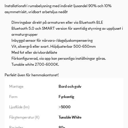
Installationsfri rumsbelysning med indirekt ljusandel 90% och 10%
asymmetriskt, vridbart arbetsljus nedåt
Dimringsbar direkt på armaturen eller via Bluetooth BLE
Bluetooth 5.0 och SMART version för samtidig styrning av uppljuset i
armaturgrupper
Inbyggd sensor för närvaro-/dagsljuskompensering
Vit, silvergrå eller svart. Höjdjusterbar 500-650mm
Med fot eller skrivbordsfäste
Förkonfigurerad, via app kan personliga inställningar göras.
Tunable white 2700-6000K.
Perfekt även för hemmakontoret!
Montage
Bord och golv
Form
Fyrkantig
Ljusflöde (lm)
>5000
Färgtemperatur (K)
Tunable White
Ra-index
80+