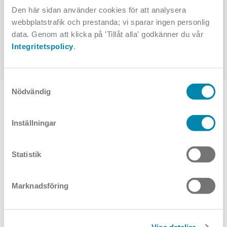
Vit med fotplatta
Vit med bordsfäste
Den här sidan använder cookies för att analysera
webbplatstrafik och prestanda; vi sparar ingen personlig
data. Genom att klicka på 'Tillåt alla' godkänner du vår
Alla varianter
Integritetspolicy
.
Samtyckesval
Nödvändig
TOPPVAL
Inställningar
Statistik
Marknadsföring
Sonnos
Tugra
Visa detaljer