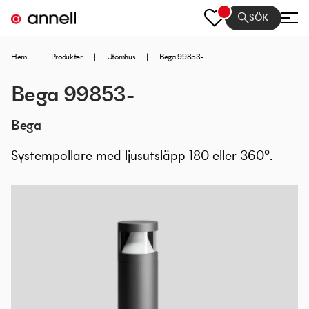
SÖK
Hem
|
Produkter
|
Utomhus
|
Bega 99853-
Bega 99853-
Bega
Systempollare med ljusutsläpp 180 eller 360°.