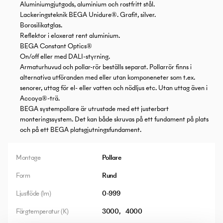
Aluminiumgjutgods, aluminium och rostfritt stål.
Lackeringsteknik BEGA Unidure®. Grafit, silver.
Borosilikatglas.
Reflektor i eloxerat rent aluminium.
BEGA Constant Optics®
On/off eller med DALI-styrning.
Armaturhuvud och pollar-rör beställs separat. Pollarrör finns i
alternativa utföranden med eller utan komponeneter som t.ex.
senorer, uttag för el- eller vatten och nödljus etc. Utan uttag även i
Accoya®-trä.
BEGA systempollare är utrustade med ett justerbart
monteringssystem. Det kan både skruvas på ett fundament på plats
och på ett BEGA platsgjutningsfundament.
Montage
Pollare
Form
Rund
Ljusflöde (lm)
0-999
Färgtemperatur (K)
3000
4000