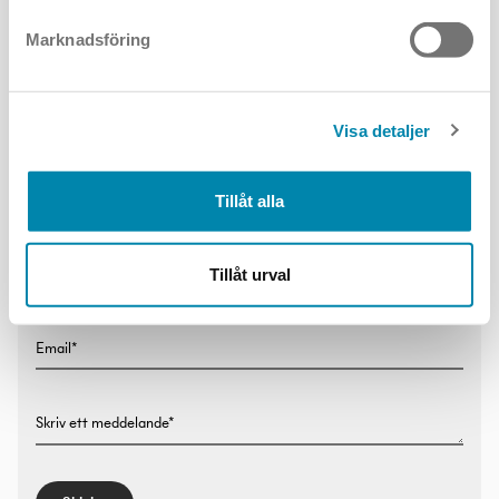
Marknadsföring
Har du frågor om produkten? Skriv till oss.
Visa detaljer
Förnamn:
Tillåt alla
Efternamn:
Tillåt urval
Email*
Skriv ett meddelande*