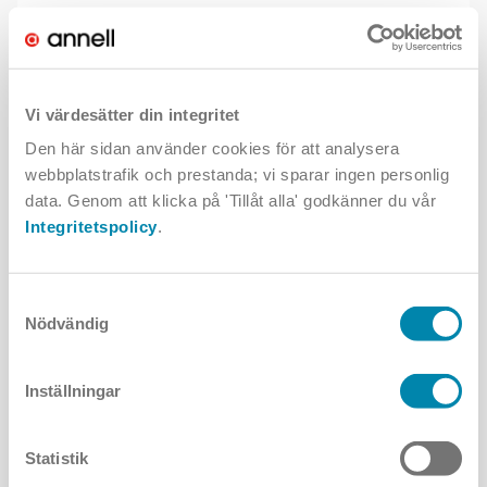
Ra-index
80+
Optik/Ljusbild
Asymmetrisk
Styrning
Dali
On/off
Vi värdesätter din integritet
IK klass
7+
Den här sidan använder cookies för att analysera
Övrigt
Nattdimring
webbplatstrafik och prestanda; vi sparar ingen personlig
data. Genom att klicka på 'Tillåt alla' godkänner du vår
Integritetspolicy
.
Gör klart din armatur
Samtyckesval
Nödvändig
Det finns många valmöjligheter och lösningar för denna
produkt. Med några enkla klick hittar du mer information - som
Inställningar
kanske ljusfiler eller montageanvisningar - och väljer rätt
produkt för ditt projekt.
Statistik
Ljusutsläpp 180°
Ljusutsläpp 360°