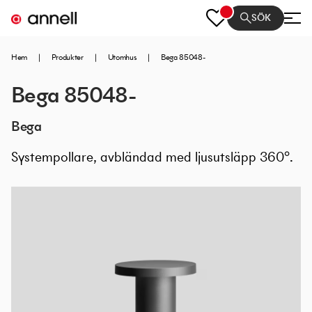
SÖK
Hem
|
Produkter
|
Utomhus
|
Bega 85048-
Bega 85048-
Bega
Systempollare, avbländad med ljusutsläpp 360°.