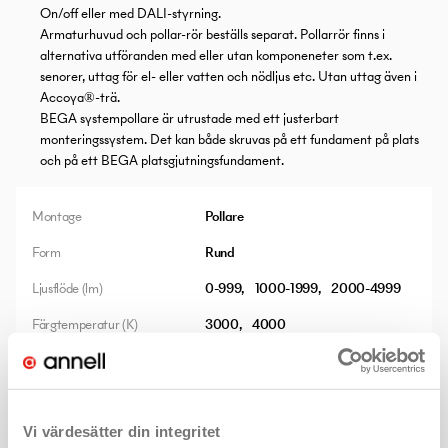
On/off eller med DALI-styrning.
Armaturhuvud och pollar-rör beställs separat. Pollarrör finns i
alternativa utföranden med eller utan komponeneter som t.ex.
senorer, uttag för el- eller vatten och nödljus etc. Utan uttag även i
Accoya®-trä.
BEGA systempollare är utrustade med ett justerbart
monteringssystem. Det kan både skruvas på ett fundament på plats
och på ett BEGA platsgjutningsfundament.
Montage
Pollare
Form
Rund
Ljusflöde (lm)
0-999
1000-1999
2000-4999
Färgtemperatur (K)
3000
4000
Övrigt
Bugsaver
Vi värdesätter din integritet