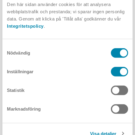
Gör klart din armatur
Den här sidan använder cookies för att analysera
webbplatstrafik och prestanda; vi sparar ingen personlig
data. Genom att klicka på 'Tillåt alla' godkänner du vår
Integritetspolicy
.
Det finns många valmöjligheter och lösningar för denna
produkt. Med några enkla klick hittar du mer information - som
kanske ljusfiler eller montageanvisningar - och väljer rätt
produkt för ditt projekt.
Samtyckesval
Nödvändig
Ljusutsläpp 360°
Inställningar
Statistik
Har du frågor om produkten? Skriv till oss.
Marknadsföring
Förnamn:
Visa detaljer