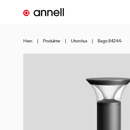
Hem
|
Produkter
|
Utomhus
|
Bega 84244-