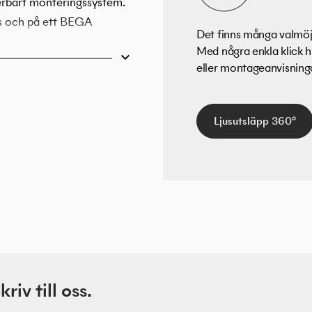
erbart monteringssystem.
ts och på ett BEGA
Det finns många valmöjl
Med några enkla klick h
eller montageanvisningar
Ljusutsläpp 360°
iv till oss.