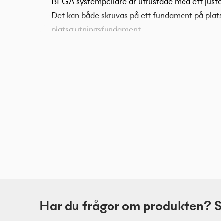
BEGA systempollare är utrustade med ett just
Det kan både skruvas på ett fundament på pla
platsgjutningsfundament.
Har du frågor om produkten? Skr