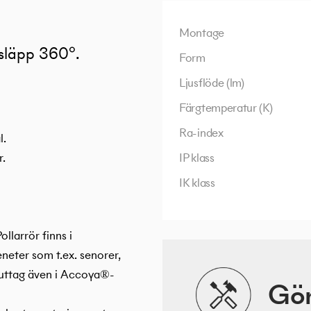
Montage
släpp 360°.
Form
Ljusflöde (lm)
Färgtemperatur (K)
Ra-index
l.
r.
IP klass
IK klass
llarrör finns i
neter som t.ex. senorer,
n uttag även i Accoya®-
Gör