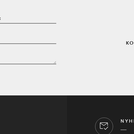
:
KO
NYH