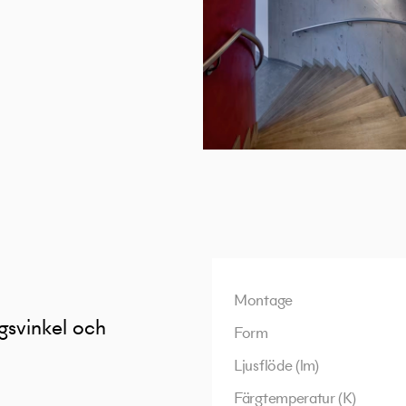
Montage
gsvinkel och
Form
Ljusflöde (lm)
Färgtemperatur (K)