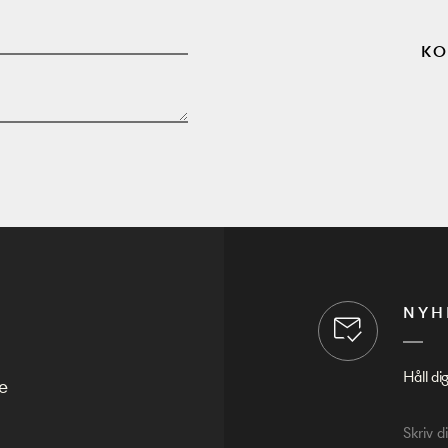
KO
NYH
Håll di
e