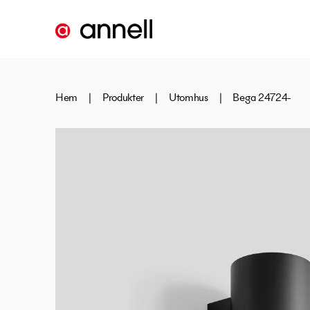
Hem
|
Produkter
|
Utomhus
|
Bega 24724-