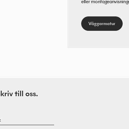
eller montageanvisningar
Väggarmatur
iv till oss.
: