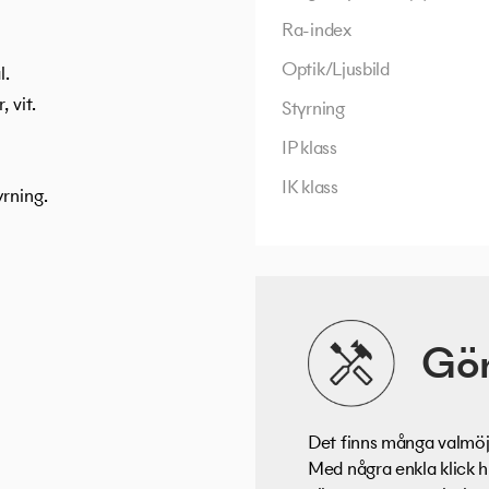
Ra-index
Optik/Ljusbild
l.
 vit.
Styrning
IP klass
IK klass
rning.
Gör
Det finns många valmöjl
Med några enkla klick h