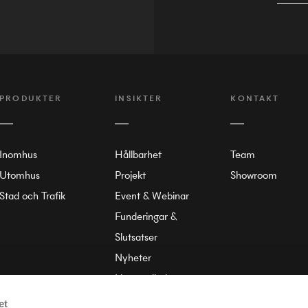
PRODUKTER
INSIKTER
KONTAKT
Inomhus
Hållbarhet
Team
Utomhus
Projekt
Showroom
Stad och Trafik
Event & Webinar
Funderingar &
Slutsatser
Nyheter
Liten ordbok
Om Annell
et