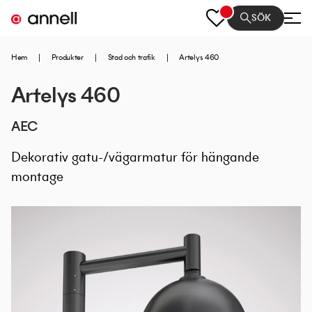
SÖK
Hem
|
Produkter
|
Stad och trafik
|
Artelys 460
Artelys 460
AEC
Dekorativ gatu-/vägarmatur för hängande
montage