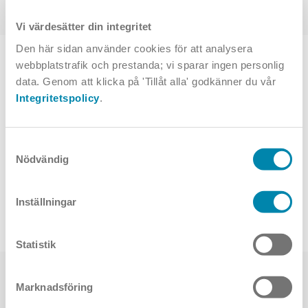
Vi värdesätter din integritet
Den här sidan använder cookies för att analysera
TOPPVAL
webbplatstrafik och prestanda; vi sparar ingen personlig
data. Genom att klicka på 'Tillåt alla' godkänner du vår
Integritetspolicy
.
Samtyckesval
Nödvändig
Inställningar
Artelys 350
Statistik
Marknadsföring
Har du frågor om produkten? Skriv till oss.