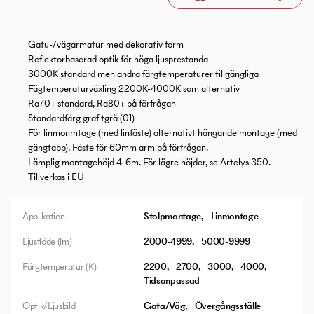
Gatu-/vägarmatur med dekorativ form
Reflektorbaserad optik för höga ljusprestanda
3000K standard men andra färgtemperaturer tillgängliga
Fägtemperaturväxling 2200K-4000K som alternativ
Ra70+ standard, Ra80+ på förfrågan
Standardfärg grafitgrå (01)
För linmonmtage (med linfäste) alternativt hängande montage (med
gängtapp). Fäste för 60mm arm på förfrågan.
Lämplig montagehöjd 4-6m. För lägre höjder, se Artelys 350.
Tillverkas i EU
Applikation
Stolpmontage
Linmontage
Ljusflöde (lm)
2000-4999
5000-9999
Färgtemperatur (K)
2200
2700
3000
4000
Tidsanpassad
Optik/Ljusbild
Gata/Väg
Övergångsställe