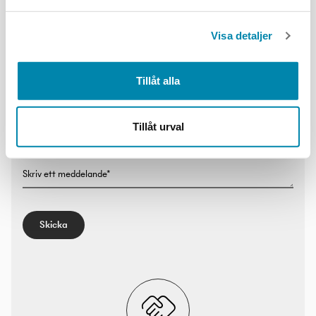
Förnamn:
Visa detaljer
Efternamn:
Tillåt alla
Email*
Tillåt urval
Skriv ett meddelande*
Skicka