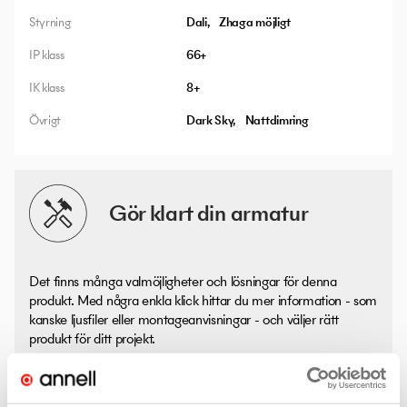
Styrning
Dali
Zhaga möjligt
IP klass
66+
IK klass
8+
Övrigt
Dark Sky
Nattdimring
Gör klart din armatur
Det finns många valmöjligheter och lösningar för denna
produkt. Med några enkla klick hittar du mer information - som
kanske ljusfiler eller montageanvisningar - och väljer rätt
produkt för ditt projekt.
Artelys (Tillverkarens info)