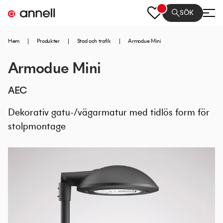
SÖK
Hem
|
Produkter
|
Stad och trafik
|
Armodue Mini
Armodue Mini
AEC
Dekorativ gatu-/vägarmatur med tidlös form för
stolpmontage