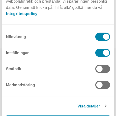
webbplatstrafik och prestanda; vi sparar ingen personlig
data. Genom att klicka på 'Tillåt alla' godkänner du vår
Integritetspolicy
.
Samtyckesval
Armodue
Armonia
Nödvändig
Inställningar
Har du frågor om produkten? Skriv till oss.
Statistik
Förnamn:
Marknadsföring
Efternamn:
Visa detaljer