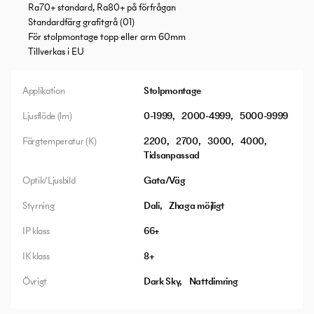
Ra70+ standard, Ra80+ på förfrågan
Standardfärg grafitgrå (01)
För stolpmontage topp eller arm 60mm
Tillverkas i EU
Applikation
Stolpmontage
Ljusflöde (lm)
0-1999
2000-4999
5000-9999
Färgtemperatur (K)
2200
2700
3000
4000
Tidsanpassad
Optik/Ljusbild
Gata/Väg
Styrning
Dali
Zhaga möjligt
IP klass
66+
IK klass
8+
Övrigt
Dark Sky
Nattdimring