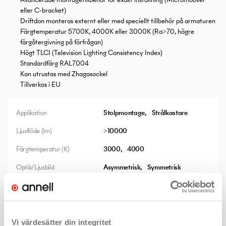
eller C-bracket)
Driftdon monteras externt eller med speciellt tillbehör på armaturen
Färgtemperatur 5700K, 4000K eller 3000K (Ra>70, högre
färgåtergivning på förfrågan)
Högt TLCI (Television Lighting Consistency Index)
Standardfärg RAL7004
Kan utrustas med Zhagasockel
Tillverkas i EU
Applikation
Stolpmontage
Strålkastare
Ljusflöde (lm)
>10000
Färgtemperatur (K)
3000
4000
Optik/Ljusbild
Asymmetrisk
Symmetrisk
Styrning
Dali
Zhaga möjligt
IP klass
66+
IK klass
8+
Vi värdesätter din integritet