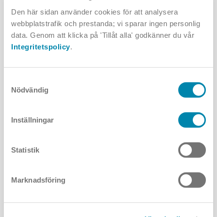
Den här sidan använder cookies för att analysera
webbplatstrafik och prestanda; vi sparar ingen personlig
data. Genom att klicka på 'Tillåt alla' godkänner du vår
Gör klart din armatur
Integritetspolicy
.
Samtyckesval
Det finns många valmöjligheter och lösningar för denna
Nödvändig
produkt. Med några enkla klick hittar du mer information - som
kanske ljusfiler eller montageanvisningar - och väljer rätt
produkt för ditt projekt.
Inställningar
Statistik
Har du frågor om produkten? Skriv till oss.
Marknadsföring
Förnamn: