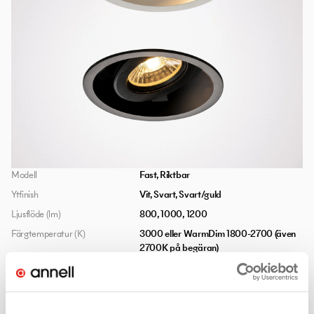
Modell
Fast, Riktbar
Ytfinish
Vit, Svart, Svart/guld
Ljusflöde (lm)
800, 1000, 1200
Färgtemperatur (K)
3000 eller WarmDim 1800-2700 (även
2700K på begäran)
Ra-index
>97 (>95 för WarmDim)
Ljusspridning
Smal, medium, bred
Infällnadsmått
⌀90mm