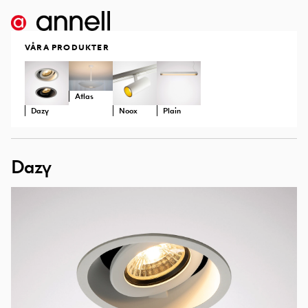
VÅRA PRODUKTER
Atlas
Dazy
Noox
Plain
Dazy