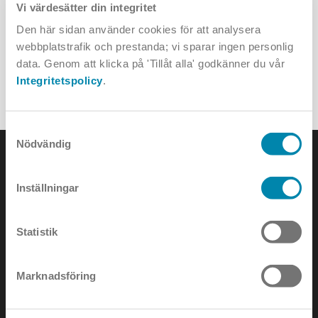
Styrning
Förmonterat Dali-don eller utan don för
Vi värdesätter din integritet
valbar lösning. On/off-don på begäran
Den här sidan använder cookies för att analysera
webbplatstrafik och prestanda; vi sparar ingen personlig
data. Genom att klicka på 'Tillåt alla' godkänner du vår
Något gick fel, försök igen
Integritetspolicy
.
Samtyckesval
Nödvändig
Inställningar
KONTAKTA OSS
Statistik
e-mail:
info@annell.se
Marknadsföring
tel:
08-442 90 00