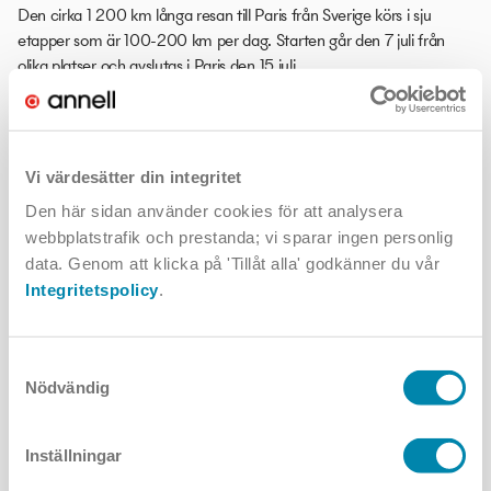
Den cirka 1 200 km långa resan till Paris från Sverige körs i sju
etapper som är 100-200 km per dag. Starten går den 7 juli från
olika platser och avslutas i Paris den 15 juli.
Hur startade projekt Team Rynkeby?
Vi värdesätter din integritet
2001 fick Knud Vilstrup som var anställd av Rynkeby Foods
Den här sidan använder cookies för att analysera
diagnosen KOL. Han ville göra något för att förbättra sin hälsa och
webbplatstrafik och prestanda; vi sparar ingen personlig
kom på idén att kanske kunde företaget han var anställd på sponsra
data. Genom att klicka på 'Tillåt alla' godkänner du vår
ett projekt som innebar att cykla ner till Paris för att se Tour de
Integritetspolicy
.
France-loppet på Champs-Élysées. Rynkeby sa ja till att sponsra
med juice och pengar under förutsättningen att han fick ihop ett
team med minst 10 deltagare. Sagt och gjort, det första laget
Samtyckesval
”Team Rynke” cyklade från Ringe i Danmark till Paris 2002.
Nödvändig
Sedan dess och med årets insamling inräknat kommer den
Inställningar
traditionen ha samlat in över en miljard kronor (!) till organisationer