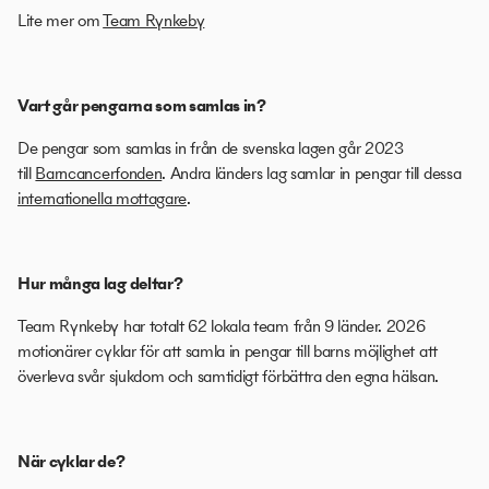
Lite mer om
Team Rynkeby
Vart går pengarna som samlas in?
De pengar som samlas in från de svenska lagen går 2023
till
Barncancerfonden
. Andra länders lag samlar in pengar till dessa
internationella mottagare
.
Hur många lag deltar?
Team Rynkeby har totalt 62 lokala team från 9 länder. 2026
motionärer cyklar för att samla in pengar till barns möjlighet att
överleva svår sjukdom och samtidigt förbättra den egna hälsan.
När cyklar de?