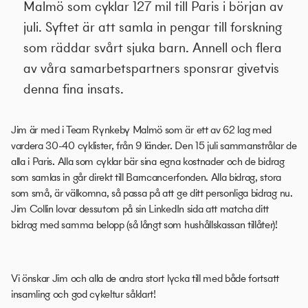
Malmö som cyklar 127 mil till Paris i början av
juli. Syftet är att samla in pengar till forskning
som räddar svårt sjuka barn. Annell och flera
av våra samarbetspartners sponsrar givetvis
denna fina insats.
Jim är med i Team Rynkeby Malmö som är ett av 62 lag med
vardera 30-40 cyklister, från 9 länder. Den 15 juli sammanstrålar de
alla i Paris. Alla som cyklar bär sina egna kostnader och de bidrag
som samlas in går direkt till Barncancerfonden. Alla bidrag, stora
som små, är välkomna, så passa på att ge ditt personliga bidrag nu.
Jim Collin lovar dessutom på sin LinkedIn sida att matcha ditt
bidrag med samma belopp (så långt som hushållskassan tillåter)!
Vi önskar Jim och alla de andra stort lycka till med både fortsatt
insamling och god cykeltur såklart!