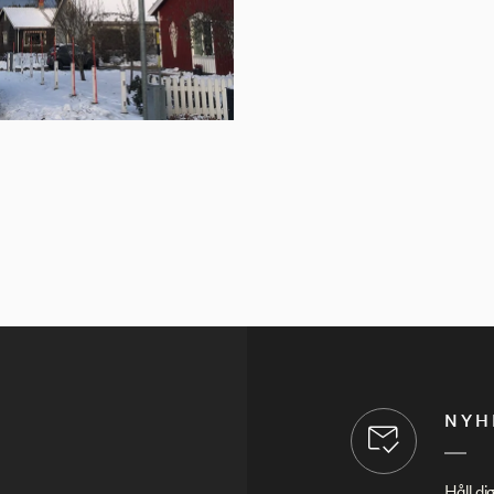
NYH
Håll di