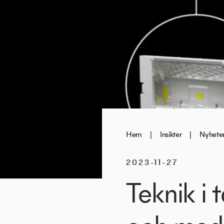
Hem
|
Insikter
|
Nyhete
2023-11-27
Teknik i