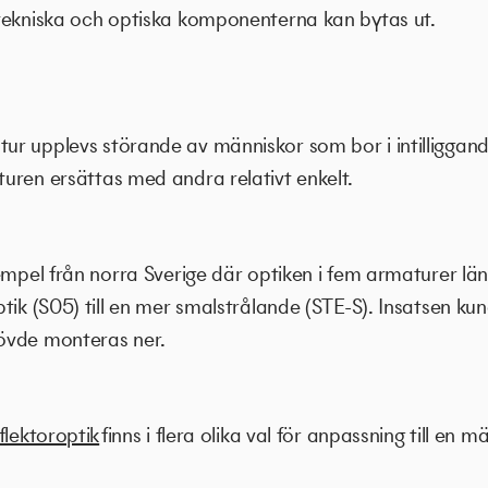
tekniska och optiska komponenterna kan bytas ut.
r upplevs störande av människor som bor i intilliggand
uren ersättas med andra relativt enkelt.
empel från norra Sverige där optiken i fem armaturer län
tik (S05) till en mer smalstrålande (STE-S). Insatsen k
övde monteras ner.
flektoroptik
finns i flera olika val för anpassning till en m