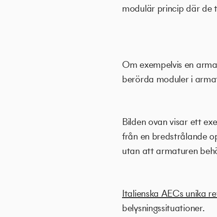
modulär princip där de 
Om exempelvis en armatu
berörda moduler i armat
Bilden ovan visar ett ex
från en bredstrålande op
utan att armaturen beh
Italienska AECs unika re
belysningssituationer.