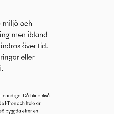
 miljö och
ring men ibland
ndras över tid.
ingar eller
i.
n oändliga. Då blir också
de I-Tron
och Italo är
kså byggda efter en