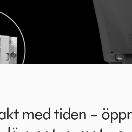
r
 takt med tiden – öpp