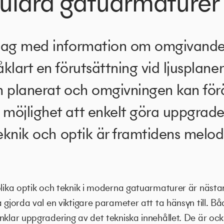
lära gatuarmaturer
lag med information om omgivande
klart en förutsättning vid ljusplane
om planerat och omgivningen kan förä
öjlighet att enkelt göra uppgrader
teknik och optik är framtidens melod
olika optik och teknik i moderna gatuarmaturer är nästa
 gjorda val en viktigare parameter att ta hänsyn till. Bå
nklar uppgradering av det tekniska innehållet. De är oc