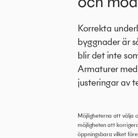
och modu
Korrekta under
byggnader är så
blir det inte s
Armaturer med m
justeringar av 
Möjligheterna att välja 
möjligheten att korrigera
öppningsbara vilket före