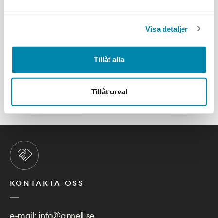
kan vara ett effektivt sätt att säkerställa transparens och
jämförbarhet i miljöprestanda och i och med det hjälpa kunder och
upphandlare att fatta informerade och hållbara beslut.
Visa detaljer
Har du funderingar kring EPD,
hör gärna av dig till oss på Annell
.
Tillåt alla
ALLA NYHETER
Tillåt urval
KONTAKTA OSS
e-mail:
info@annell.se