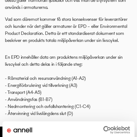
dessa gäller framförallt ljuskällor och viss mån de styrsystem som
används i armaturerna.
Vad som däremot kommer få stora konsekvenser för leverantörer
och kunder när det gäller armaturer är EPD – eller Environmental
Product Declaration. Detta är ett standardiserat dokument som
beskriver en produkts totala miljöpåverkan under sin livscykel.
En EPD innehåller data om produktens miljöpåverkan under sin
livscykel och detta delas in i följande steg:
- Råmaterial och resursanvändning (A1-A2)
- Energiförbrukning vid tillverkning (A3)
- Transport (A4-A5)
- Användningsfas (B1-B7)
- Nedmontering och avfallshantering (C1-C4)
- Återvinning vid livslängdens slut (D)