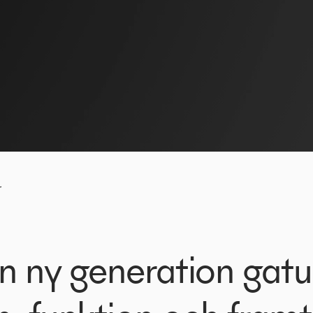
r
n ny generation gat