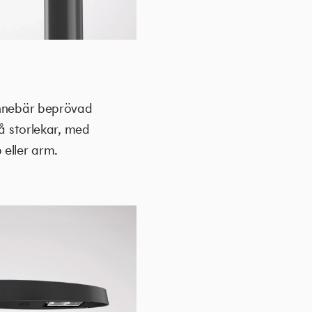
 innebär beprövad
vå storlekar, med
 eller arm.