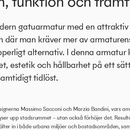
, funktion och framti
dern gatuarmatur med en attraktiv 
um där man kräver mer av armaturen
pperligt alternativ. I denna armatur
tet, estetik och hållbarhet på ett sä
mtidigt tidlöst.
ignerna Massimo Sacconi och Marzia Bandini, vars amb
yser upp stadsrummet – utan också förhöjer det. Resulta
ter in i både urbana miljöer och bostadsområden, sam