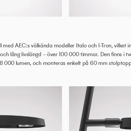
ll med AEC:s välkända modeller Italo och I-Tron, vilket
t och lång livslängd – över 100 000 timmar. Den finns i t
ll 18 000 lumen, och monteras enkelt på 60 mm stolptopp