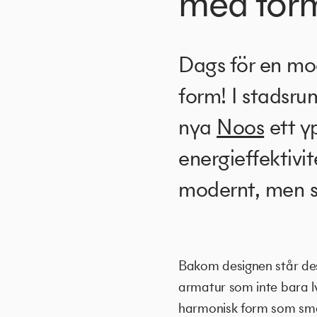
med form
Dags för en mo
form! I stadsr
nya
Noos
ett y
energieffektivi
modernt, men sa
Bakom designen står des
armatur som inte bara l
harmonisk form som smäl