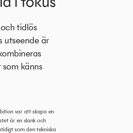
d i fokus
och tidlös
s utseende är
 kombineras
tt som känns
ition var att skapa en
tet är en slank och
tidigt som den tekniska