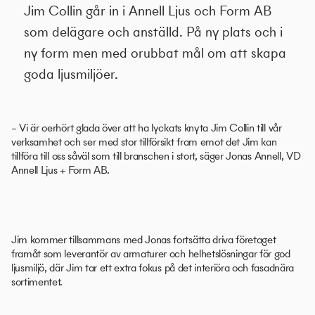
Jim Collin går in i Annell Ljus och Form AB
som delägare och anställd. På ny plats och i
ny form men med orubbat mål om att skapa
goda ljusmiljöer.
– Vi är oerhört glada över att ha lyckats knyta Jim Collin till vår
verksamhet och ser med stor tillförsikt fram emot det Jim kan
tillföra till oss såväl som till branschen i stort, säger Jonas Annell, VD
Annell Ljus + Form AB.
Jim kommer tillsammans med Jonas fortsätta driva företaget
framåt som leverantör av armaturer och helhetslösningar för god
ljusmiljö, där Jim tar ett extra fokus på det interiöra och fasadnära
sortimentet.