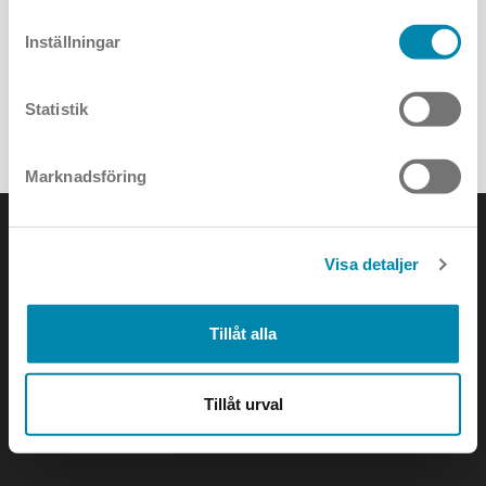
Inställningar
Statistik
ALLA NYHETER
Marknadsföring
Visa detaljer
KONTAKTA OSS
Tillåt alla
e-mail:
info@annell.se
Tillåt urval
tel:
08-442 90 00