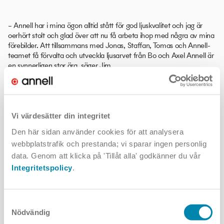
– Annell har i mina ögon alltid stått för god ljuskvalitet och jag är
oerhört stolt och glad över att nu få arbeta ihop med några av mina
förebilder. Att tillsammans med Jonas, Staffan, Tomas och Annell-
teamet få förvalta och utveckla ljusarvet från Bo och Axel Annell är
en synnerligen stor ära, säger Jim.
Jim har de senaste tjugo åren varit en framstående förespråkare för
Vi värdesätter din integritet
oberoende ljusdesigners som yrkeskår och har utöver det egna
Den här sidan använder cookies för att analysera
företaget även byggt upp de svenska verksamheterna inom
webbplatstrafik och prestanda; vi sparar ingen personlig
ljusdesign för WSP och AFRY (Light Bureau).
data. Genom att klicka på 'Tillåt alla' godkänner du vår
Integritetspolicy
.
– Det är självklart med visst vemod som jag lämnar föreskrivandet
Samtyckesval
bakom mig men jag är samtidigt övertygad om att jag kan fortsätta
Nödvändig
verka för god ljusmiljö och ljusdesigners ställning tillsammans med
mina nya kollegor på Annell.