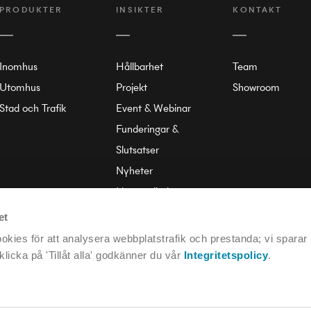
PRODUKTER
INSIKTER
KONTAKT
Inomhus
Hållbarhet
Team
Utomhus
Projekt
Showroom
Stad och Trafik
Event & Webinar
Funderingar &
Slutsatser
Nyheter
Liten ordbok
Om Annell
et
kies för att analysera webbplatstrafik och prestanda; vi sparar
licka på 'Tillåt alla' godkänner du vår
Integritetspolicy
.