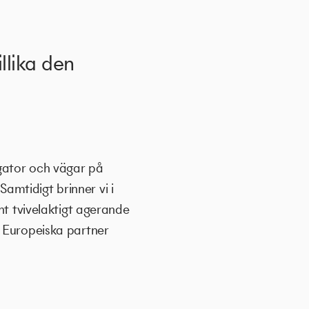
illika den
 gator och vägar på
Samtidigt brinner vi i
nt tvivelaktigt agerande
r Europeiska partner