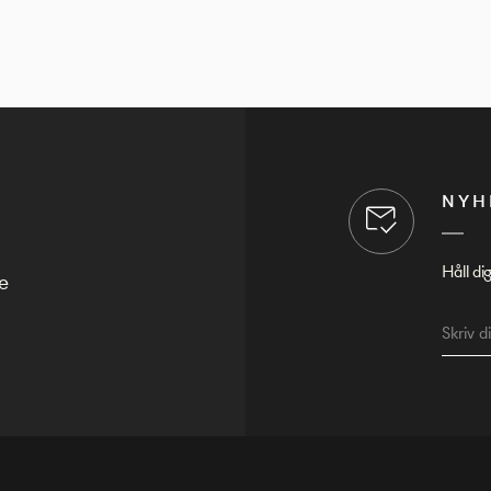
NYH
Håll di
e