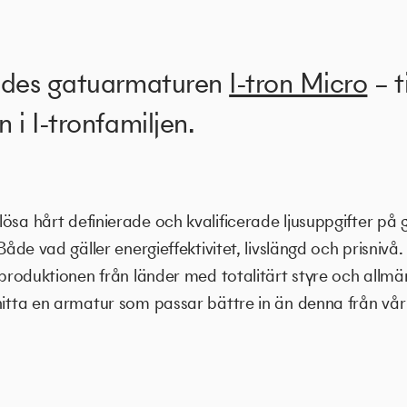
rades gatuarmaturen
I-tron Micro
– t
 i I-tronfamiljen.
ösa hårt definierade och kvalificerade ljusuppgifter på
Både vad gäller energieffektivitet, livslängd och prisnivå. 
a produktionen från länder med totalitärt styre och allmä
 hitta en armatur som passar bättre in än denna från vå