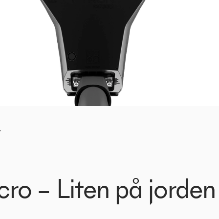
r
cro – Liten på jorde