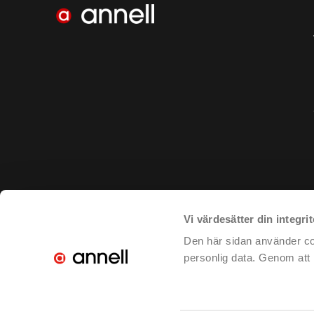
Vi värdesätter din integrit
Den här sidan använder coo
personlig data. Genom att k