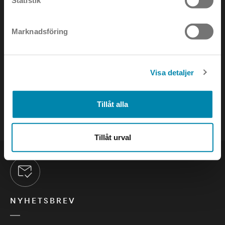
Statistik
Marknadsföring
KONTAKTA OSS
Visa detaljer
e-mail:
info@annell.se
tel:
08-442 90 00
Tillåt alla
Tillåt urval
NYHETSBREV