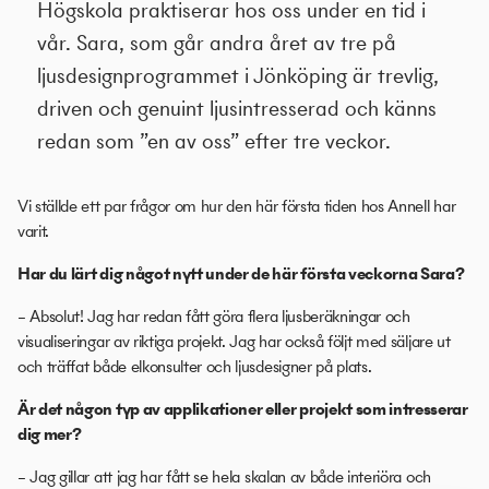
Högskola praktiserar hos oss under en tid i
vår. Sara, som går andra året av tre på
ljusdesignprogrammet i Jönköping är trevlig,
driven och genuint ljusintresserad och känns
redan som ”en av oss” efter tre veckor.
Vi ställde ett par frågor om hur den här första tiden hos Annell har
varit.
Har du lärt dig något nytt under de här första veckorna Sara?
– Absolut! Jag har redan fått göra flera ljusberäkningar och
visualiseringar av riktiga projekt. Jag har också följt med säljare ut
och träffat både elkonsulter och ljusdesigner på plats.
Är det någon typ av applikationer eller projekt som intresserar
dig mer?
– Jag gillar att jag har fått se hela skalan av både interiöra och