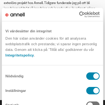
exteriöra projekt hos Annell. Tidigare funderade jag på att bli
inredningsarkitekt så inredning och inomhusljus är roligast, gärna
belysning för offentliga miljöer. Men just nu vill jag ju lära mig allt
och alla delar!
Tack Sara! Är det något mer du vill tillägga?
Vi värdesätter din integritet
– Ja, skriv att jag nu klarar 2 minuter ”plankan”!
Den här sidan använder cookies för att analysera
webbplatstrafik och prestanda; vi sparar ingen personlig
Sara visar även en ambitiös utveckling under företagets
data. Genom att klicka på 'Tillåt alla' godkänner du vår
gemensamma träningsavbrott, hälsar hennes nöjda handledare
Integritetspolicy
.
Victor
som också har gått ljusdesignutbildningen på Jönköpings
Tekniska Högskola.
Samtyckesval
Nödvändig
ALLA NYHETER
Inställningar