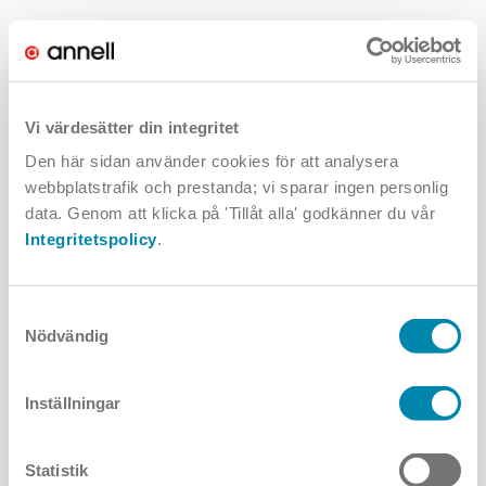
23 december kl 8-13
30 december kl 8-13
Vi värdesätter din integritet
5 januari kl 8-13
7 januari – HELT STÄNGT
Den här sidan använder cookies för att analysera
webbplatstrafik och prestanda; vi sparar ingen personlig
data. Genom att klicka på 'Tillåt alla' godkänner du vår
Integritetspolicy
.
Vi kommer inte att skicka ut några julkort eller andra julklappar trots
att både du och vi har varit snälla. I stället skänker vi en slant till
SOS
Samtyckesval
Barnbyar
och till
Läkare utan gränser
.
Nödvändig
Inställningar
Väl mött 2022!
Statistik