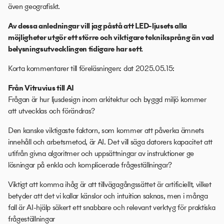
även geografiskt.
Av dessa anledningar vill jag påstå att LED-ljusets alla
möjligheter utgör ett större och viktigare tekniksprång än vad
belysningsutvecklingen tidigare har sett.
Korta kommentarer till föreläsningen: dat 2025.05.15:
Från Vitruvius till AI
Frågan är hur ljusdesign inom arkitektur och byggd miljö kommer
att utvecklas och förändras?
Den kanske viktigaste faktorn, som kommer att påverka ämnets
innehåll och arbetsmetod, är AI. Det vill säga datorers kapacitet att
utifrån givna algoritmer och uppsättningar av instruktioner ge
lösningar på enkla och komplicerade frågeställningar?
Viktigt att komma ihåg är att tillvägagångssättet är artificiellt, vilket
betyder att det vi kallar känslor och intuition saknas, men i många
fall är AI-hjälp säkert ett snabbare och relevant verktyg för praktiska
frågeställningar