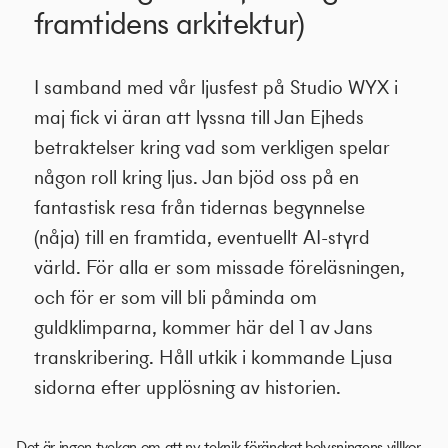
framtidens arkitektur)
I samband med vår ljusfest på Studio WYX i
maj fick vi äran att lyssna till Jan Ejheds
betraktelser kring vad som verkligen spelar
någon roll kring ljus. Jan bjöd oss på en
fantastisk resa från tidernas begynnelse
(nåja) till en framtida, eventuellt AI-styrd
värld. För alla er som missade föreläsningen,
och för er som vill bli påminda om
guldklimparna, kommer här del 1 av Jans
transkribering. Håll utkik i kommande Ljusa
sidorna efter upplösning av historien.
Det är ingen tvekan om att ny teknik förändrat belysningens villkor.