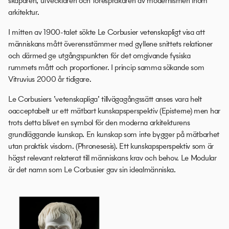
skaparen, utvecklaren och förespråkaren av modernismen inom
arkitektur.
I mitten av 1900-talet sökte Le Corbusier vetenskapligt visa att
människans mått överensstämmer med gyllene snittets relationer
och därmed ge utgångspunkten för det omgivande fysiska
rummets mått och proportioner. I princip samma sökande som
Vitruvius 2000 år tidigare.
Le Corbusiers ’vetenskapliga’ tillvägagångssätt anses vara helt
oacceptabelt ur ett mätbart kunskapsperspektiv (Episterne) men har
trots detta blivet en symbol för den moderna arkitekturens
grundläggande kunskap. En kunskap som inte bygger på mätbarhet
utan praktisk visdom. (Phronesesis). Ett kunskapsperspektiv som är
högst relevant relaterat till människans krav och behov. Le Modular
är det namn som Le Corbusier gav sin idealmänniska.