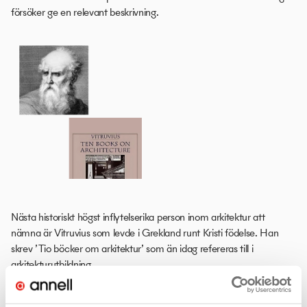
försöker ge en relevant beskrivning.
Nästa historiskt högst inflytelserika person inom arkitektur att
nämna är Vitruvius som levde i Grekland runt Kristi födelse. Han
skrev ’Tio böcker om arkitektur’ som än idag refereras till i
arkitekturutbildning.
Han beskriver ljusets (dagsljusets) närvaro som ett naturligt material i
den arkitektoniska processen och hans kanske största bedrift är att