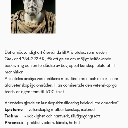
Det är nödvändigt att återvända till Aristoteles, som levde i
Grekland 384-322 f.K., för att ge en om möjligt heltäckande
beskrivning och en förståelse av begreppet kunskap relaterat till
människan.
Aristoteles ansågs vara antikens mest lärde man och expert inom
alla vetenskapliga områden. Han dominerade den vetenskapliga
teoribildningen fram till 1700-talet.
Aristoteles gjorde en kunskapsklassificering indelad i tre områden*
Episterne
- vetenskaplig mätbar kunskap, isolerad
Techne
- skicklighet och hantverk, tillvägagångssätt
Phronesis
- praktisk visdom, känsla, helhet