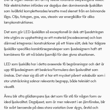
När elektriciteten infördes var dagsljus den dominerande ljuskällan
som kvällstid kompletterades/ersatte med skenet från en brinnande
låga. Olja, fotogen, gas, vax, stearin var energikällor för olika
lampkonstruktioner.
Det som gör LED-ljuskällan så exceptionell är dels att ljusalstringen
inte utgörs av upphettning av ett material (incadescense) och kan
därmed integreras i konstruktioner på ett friare sätt, dels har tidigare
ljuskällor specifika karaktärsegenskaper som ljusdesignern haft att
kombinera för att nå bästa ljusmiljö för den givna situationen.
LED som ljuskälla har i detta avseende få begränsningar och det är
upp till ljusdesignern att beskriva/formulera den ljuskvalitet som
önskas. Det visar sig då att vi har ett mycket påvert vokabulär som i
stor utsträckning saknar relevanta begrepp, både tekniskt och
visuellt.
Ännu blir ofta glödlampans ljus det som får stå för någon form av
ideal ljuskvalitet. Dagsljuset, som är mer relevant i en jämförelse, blir
för svårt beroende på dess stora variation över dygn, årstid och