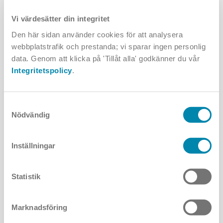
han skapade en teori för byggande och arkitektur, som utgår från
människans mått och behov. De ledande begreppen i hans
Vi värdesätter din integritet
arkitekturteori är: Funktionalitet - Estetik – Hållbarhet. Lika
Den här sidan använder cookies för att analysera
relevanta idag som för 2000 år sedan.
webbplatstrafik och prestanda; vi sparar ingen personlig
data. Genom att klicka på 'Tillåt alla' godkänner du vår
I relation till ljusdesign visar Vitruvius på nödvändigheten av att
Integritetspolicy
.
formulera en teori för utvecklingen av ämnesområdet. Det kan med
fördel förekomma flera parallella teorier som visar på olika
perspektiv av ljusets betydelse för människan.
Samtyckesval
Nödvändig
Inställningar
Statistik
Marknadsföring