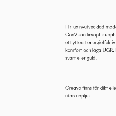
I Trilux nyutvecklad mod
ConVison linsoptik upph
ett ytterst energieffekt
komfort och låga UGR. De 
svart eller guld.
Creavo finns för dikt ell
utan uppljus.