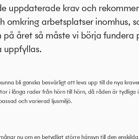
e uppdaterade krav och rekommend
h omkring arbetsplatser inomhus, s
an på året så måste vi börja fundera
 uppfyllas.
kunna bli ganska besvärligt att leva upp till de nya kra
 i långa rader från hörn till hörn, då råden är tydliga i
passad och varierad ljusmiljö.
ar nu om en betydligt större hänsyn till den enskilda 