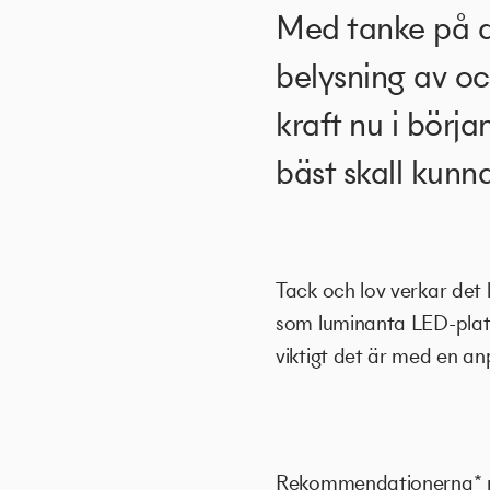
Med tanke på d
belysning av oc
kraft nu i börj
bäst skall kunna
Tack och lov verkar det 
som luminanta LED-plattor
viktigt det är med en an
Rekommendationerna* mån