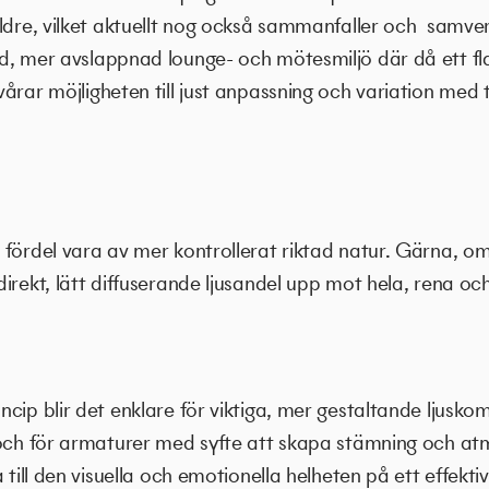
äldre, vilket aktuellt nog också sammanfaller och samv
d, mer avslappnad lounge- och mötesmiljö där då ett fla
årar möjligheten till just anpassning och variation med
fördel vara av mer kontrollerat riktad natur. Gärna, om f
irekt, lätt diffuserande ljusandel upp mot hela, rena och
cip blir det enklare för viktiga, mer gestaltande ljusk
 och för armaturer med syfte att skapa stämning och atm
 till den visuella och emotionella helheten på ett effektiv