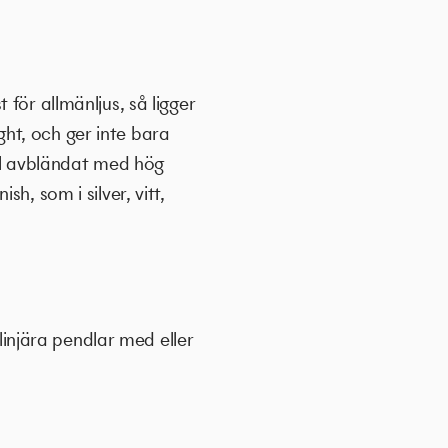
för allmänljus, så ligger
ht, och ger inte bara
väl avbländat med hög
h, som i silver, vitt,
 linjära pendlar med eller