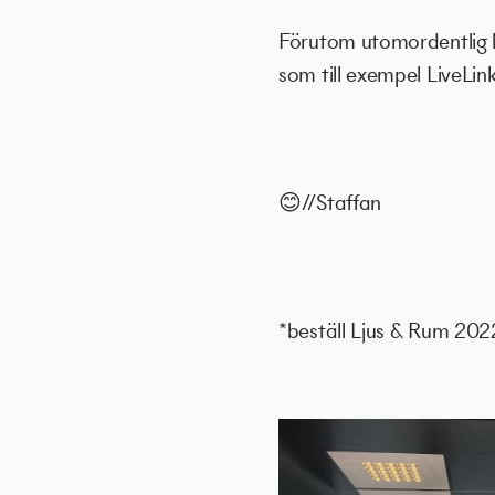
Förutom utomordentlig l
som till exempel LiveLin
😊//Staffan
*beställ Ljus & Rum 202