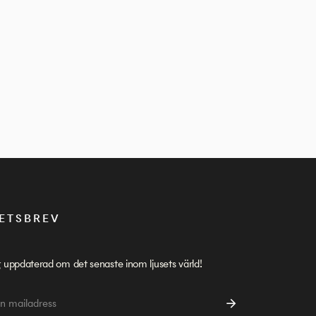
ETSBREV
g uppdaterad om det senaste inom ljusets värld!