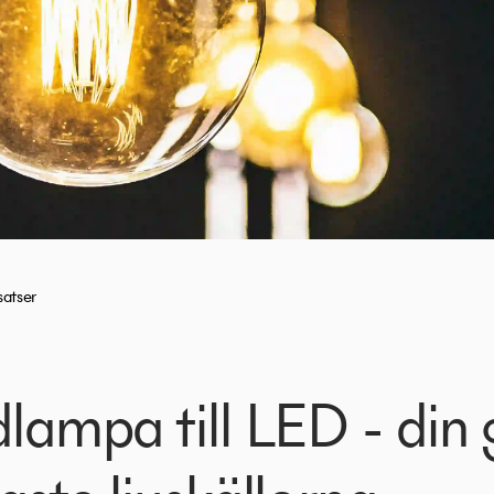
satser
lampa till LED - din g