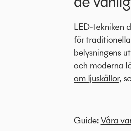
de vanlig
LED-tekniken d
för traditionella
belysningens ut
och moderna lö
om ljuskällor
, s
Guide:
Våra van