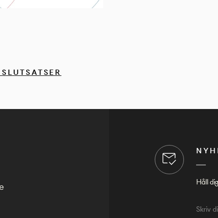
 SLUTSATSER
NYH
Håll di
e