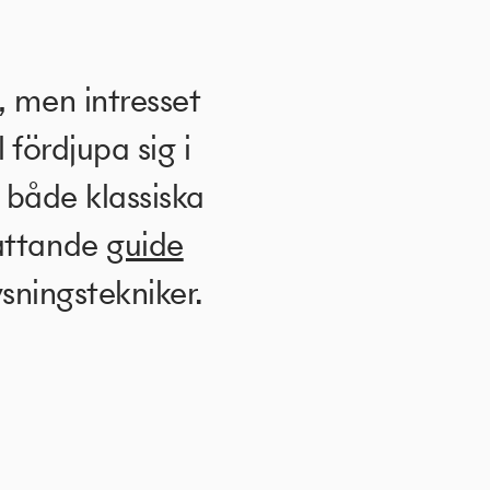
 men intresset
l fördjupa sig i
 både klassiska
attande
guide
sningstekniker.