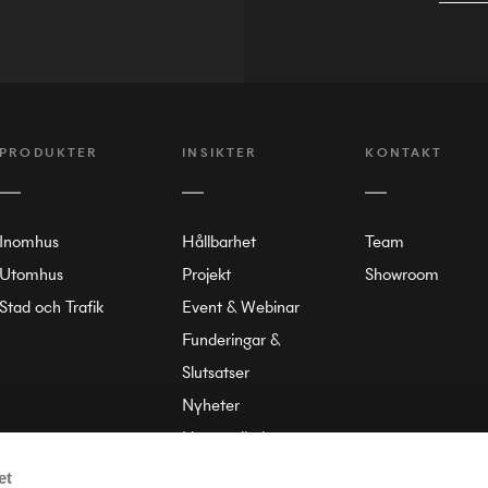
PRODUKTER
INSIKTER
KONTAKT
Inomhus
Hållbarhet
Team
Utomhus
Projekt
Showroom
Stad och Trafik
Event & Webinar
Funderingar &
Slutsatser
Nyheter
Liten ordbok
Om Annell
et